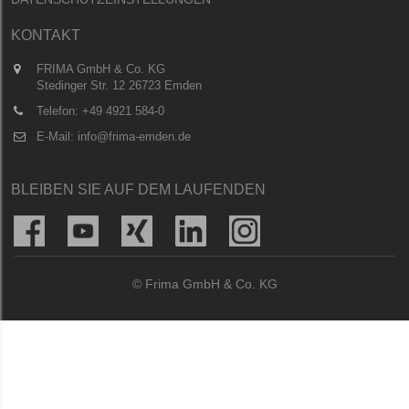
KONTAKT
FRIMA GmbH & Co. KG
Stedinger Str. 12 26723 Emden
Telefon:
+49 4921 584-0
E-Mail:
info@frima-emden.de
BLEIBEN SIE AUF DEM LAUFENDEN
© Frima GmbH & Co. KG